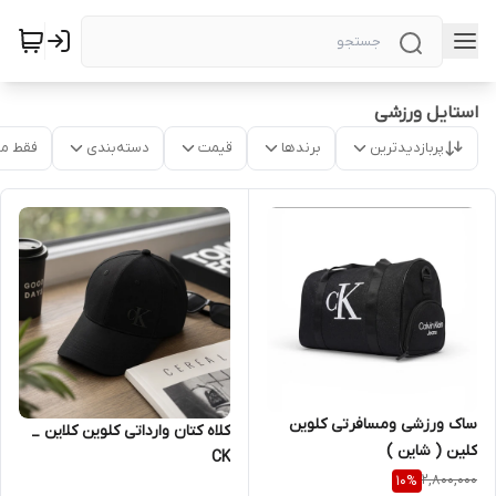
استایل ورزشی
پربازدیدترین
برندها
قیمت
دسته‌بندی
فقط م
ساک ورزشی ومسافرتی کلوین
کلاه کتان وارداتی کلوین کلاین _
کلین ( شاین )
CK
2,800,000
10
%