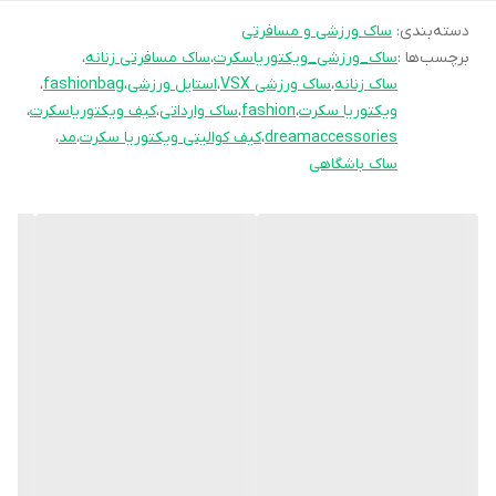
دسته‌بندی
:
این کار باکیفیت میشود).
ساک ورزشی و مسافرتی
برچسب‌ها :
ساک_ورزشی_ویکتوریاسکرت
،
ساک مسافرتی زنانه
،
دارای آستر با کیفیت و لطیف میباشد
ساک زنانه
،
ساک ورزشی VSX
،
استایل ورزشی
،
fashionbag
،
از داشتن این ساک قطعا لذت خواهید برد.
ویکتوریا سکرت
،
fashion
،
ساک وارداتی
،
کیف ویکتوریاسکرت
،
dreamaccessories
،
کیف کوالیتی ویکتوریا سکرت
،
مد
،
ساک باشگاهی