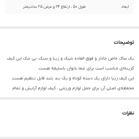
ابعاد
طول 50 ، ارتفاع 24 و عرض 25 سانتیمتر
توضیحات
یک ساک خاص جادار و فوق العاده شیک و زیبا و سبک. بی شک این کیف
گزینه‌ای مناسب است برای شما بانوان باسلیقه هست.
این کیف زیبا دارای یک دسته کوتاه و یک بند بلند قابل تنظیم هست
محفظه‌ی اصلی آن برای حمل لوازم ورزشی ، کیف لوازم آرایش و تمام
وسایل ضروری شما به قدر کافی جادار است. همچنین این کیف دارای دو
محفظه جیبدار جداگانه داخل آن میباشد که خیلی کارآمد میباشد.
نظرات
ابعاد آن نیز عبارتند از: طول 45، ارتفاع 24 و عرض 21 سانتی متر.
قابل شستشو با آب سرد 30 درجه با دور سرعت 600 داخل ماشین
لباسشویی میباشد ( ترجیحا در خشکشویی شسته شود باعث طول عمر