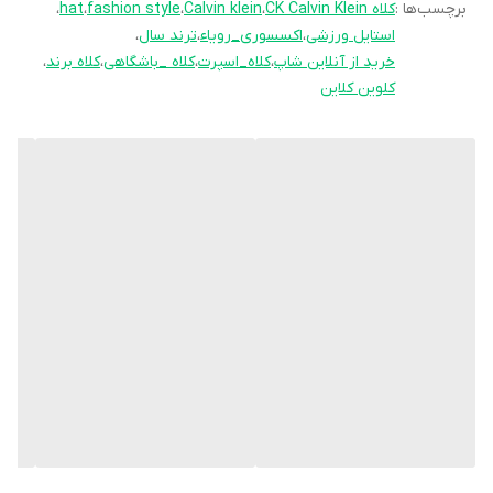
برچسب‌ها :
کلاه CK Calvin Klein
،
Calvin klein
،
fashion style
،
hat
،
استایل ورزشی
،
اکسسوری_رویاء
،
ترند سال
،
خرید از آنلاین شاپ
،
کلاه_اسپرت
،
کلاه _باشگاهی
،
کلاه برند
،
کلوین کلاین