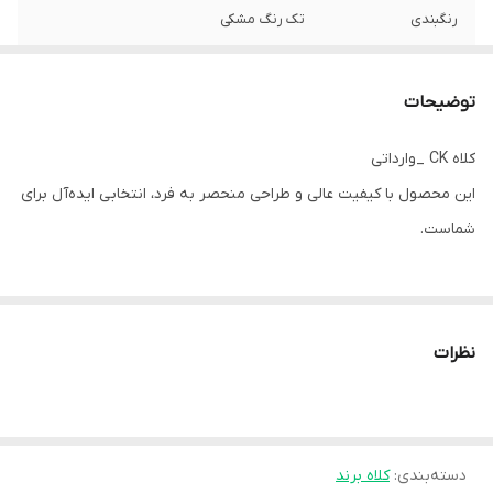
رنگبندی
تک رنگ مشکی
قابلیت شستشو
دارد
توضیحات
خصوصیات
لوگوی نصب شده روی کلاه از جنس سیلیکونی
کلاه CK _وارداتی
این محصول با کیفیت عالی و طراحی منحصر به فرد، انتخابی ایده‌آل برای
شماست.
دارای قابلیت تنظیم سایز کمربندی
جنس كتان با کیفیت که و قابل شستشو میباشند
نظرات
دسته‌بندی
:
کلاه برند