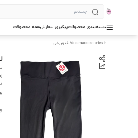
دسته‌بندی محصولات
پیگیری سفارش
همه محصولات
dreamaccessories.ir
/
لگ ورزشی
لگ 
سایز XL 
بر
دس
بر
و