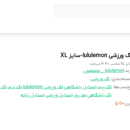
ورزشی lululemon-سایز XL
مناسب 40 41 میباشد
ند:
lululemon _ لولولمون
ته‌بندی
:
لگ ورزشی
چسب‌ها :
لگ برند
،
استایل باشگاهی
،
لگ ورزشی lululemon
،
لگ ترند
،
لگ 
لگ باشگاهی
،
مد روز
،
استایل ورزشی
،
استایل زنانه
رن
:
50 g