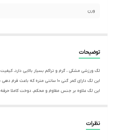
ورن
توضیحات
لگ ورزشی مشکی ، گرم و تراکم بسیار بالایی دارد، کیفیت و
این لگ دارای کمر گنی 10 سانتی متره که باعث فرم دهی به شکم و پهلو میشه و جهت راحتی در آن ناحیه هنگام ورزش.
این لگ علاوه بر جنس مقاوم و محکم، دوخت کاملا حرفه ای 
این لگ تک رنگ مشکی و 2 سایز L , XL می باشد
نظرات