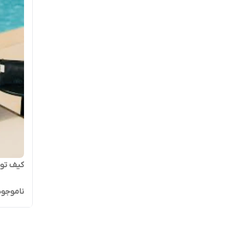
کیف توری alo _ا
ناموجود