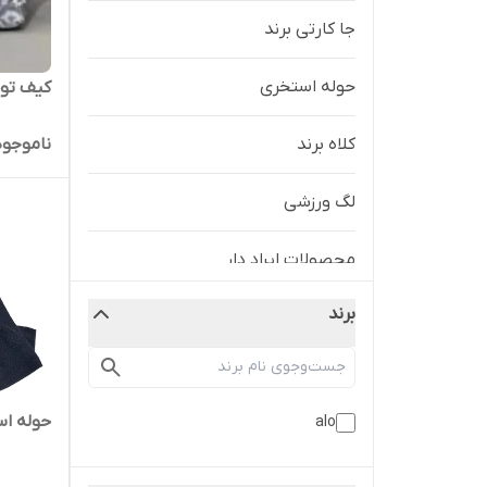
جا کارتی برند
حوله استخری
کیف توت
کلاه برند
ناموجود
لگ ورزشی
محصولات ایراد دار
برند
اکسسوری ها
پوشاک
حوله است
alo