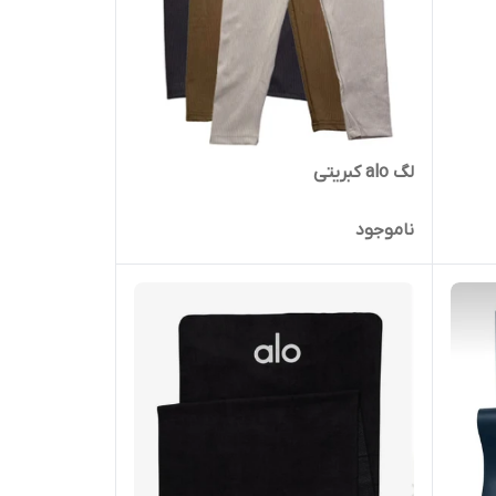
لگ alo کبریتی
ناموجود