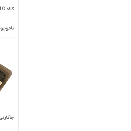
کلاه ALO شاین
ناموجود
جاکارتی lo