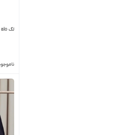
لگ alo ساده
ناموجود