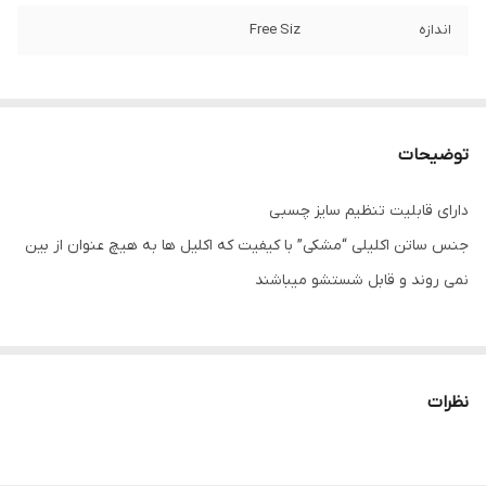
اندازه
Free Siz
توضیحات
دارای قابلیت تنظیم سایز چسبی
جنس ساتن اکلیلی “مشکی” با کیفیت که اکلیل ها به هیچ عنوان از بین
نمی روند و قابل شستشو میباشند
دارای قابلیت تنظیم سایز
وزن
175 g
نظرات
جنس
ساتن شاین