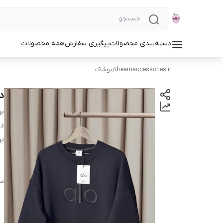
دسته‌بندی محصولات
پیگیری سفارش
همه محصولات
dreamaccessories.ir
/
پوشاک
دو
بر
دس
بر
سا