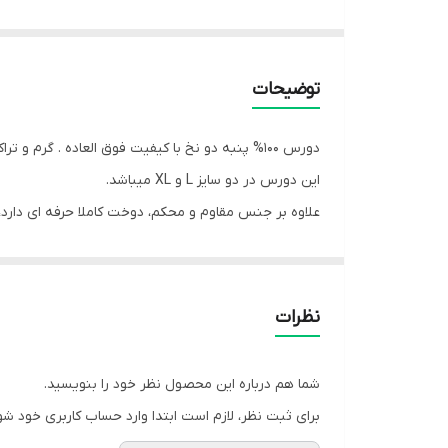
توضیحات
دورس 100% پنبه دو نخ با کیفیت فوق العاده . گرم و تراکم بسیار بالایی دارد، مناسب پاییز و زمستان. متریال فوق العاده ای دارد و ما آن را کاملا تضمین می کنیم
این دورس در دو سایز L و XL میباشد.
علاوه بر جنس مقاوم و محکم، دوخت کاملا حرفه ای دارد، ک
توضیحات سایز :
L : عرض شانه ها 59 سانتیمتر – ارتفاع شانه تا پایین 64 سانتیمتر
XL : عرض شانه ها 63 سانتیمتر – ارتفاع شانه تا پایین 70 سانتیمتر
نظرات
شما هم درباره این محصول نظر خود را بنویسید.
برای ثبت نظر، لازم است ابتدا وارد حساب کاربری خود شو