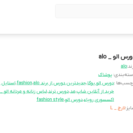
رس الو _ alo
ند:
alo
ته‌بندی
:
پوشاک
چسب‌ها :
دورس الو یوگا
،
جدیدترین دورس از برند alo
،
fashion
،
استایل ز
خرید از آنلاین شاپ
،
مد
،
دورس ترند
،
لباس زنانه و مردانه الو _ alo
اکسسوری رویاء
،
دورس الو
،
fashion style
یز
:
لارج _ L