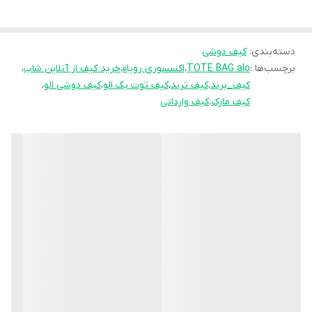
ای دیگر استفاده کنید. مواد پلی اورتان مصنوعی آن، این امکان را به شما
می دهد که بتوانید به راحتی کیف را شسته و تمیز نگه دارید.
دسته‌بندی
:
کیف دوشی
از ویژگی های برجسته این کیف می توان به آستر داخل آن اشاره کرد که
برچسب‌ها :
TOTE BAG alo
،
اکسسوری رویاء
،
خرید کیف از آنلاین شاپ
،
موجب می شود لوازم شما در سخت ترین شرایط نیز محافظت شوند.
کیف_برند
،
کیف ترند
،
کیف توت بگ الو
،
کیف دوشی الو
،
همچنین، این کیف به گونه ای طراحی شده است که سایز آن قابل تنظیم
کیف مارک
،
کیف وارداتی
نیست، اما فضای کافی برای نگهداری تمام لوازم شما را دارد.
شما می توانید این محصول را به صورت تکی یا عمده خریداری کنید.
زمان پردازش و تحویل کالا نیز بین
3 تا 5 روز
به طول می انجامد. پس
منتظر چه هستید؟ همین حالا دست به کار شوید و این کیف شیک را به
سبد خرید خود اضافه کنید!
برای ثبت سفارش به وب سایت ما مراجعه کنید یا به دایرکت ما پیام
بدهید:
www.dreamaccessories.ir
با
#توت_بگ
و
#اکسسوری_رویاء
شیک پوشی خود را نمایش دهید!