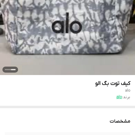
کیف توت بگ الو
alo
برند:
alo
مشخصات