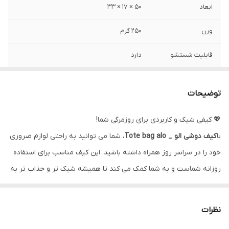
ابعاد
50 × 17 × 33
ورن
250 گرم
قابلیت شستشو
دارد
جنس
پلی اورتان مصنوعی
توضیحات
💖 کیفی شیک و کاربردی برای روزمرگی شما!
با
کیف دوشی الو _ Tote bag alo
، شما می توانید به راحتی لوازم ضروری
خود را در سراسر روز همراه داشته باشید. این کیف مناسب برای استفاده
روزانه شماست و به شما کمک می کند تا همیشه شیک تر و جذاب تر به
نظر برسید! 🎀🤍💥
این توت بگ با ابعاد
50 × 17 × 33 سانتی متر
و وزن سبک
250 گرم
طراحی
نظرات
شده است. از این کیف می توانید برای خرید، ورزش یا هر فعالیت روزانه