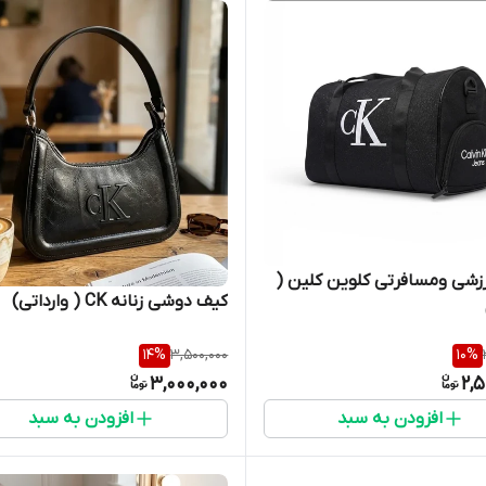
ساک ورزشی ومسافرتی کلوین کلین (
کیف دوشی زنانه CK ( وارداتی)
14
%
3,500,000
10
%
3,000,000
2,
افزودن به سبد
افزودن به سبد