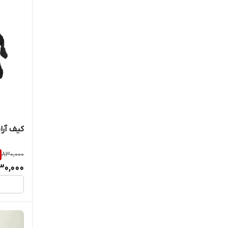
کیف آرایشی 2 
830,000
30,000