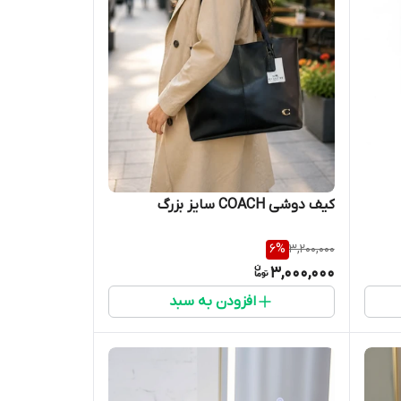
کیف دوشی COACH سایز بزرگ
6
%
3,200,000
3,000,000
افزودن به سبد