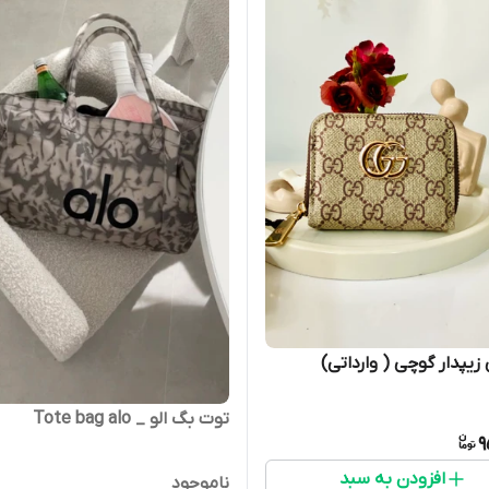
زیپدار گوچی ( وارداتی)
توت بگ الو _ Tote bag alo
9
افزودن به سبد
ناموجود