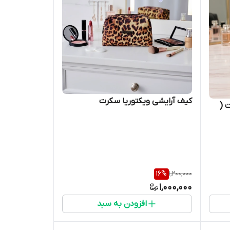
کیف آرایشی ویکتوریا سکرت
 (
16
%
1,200,000
1,000,000
افزودن به سبد