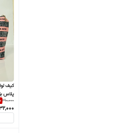
پلاس بز
%
290,000
32,000