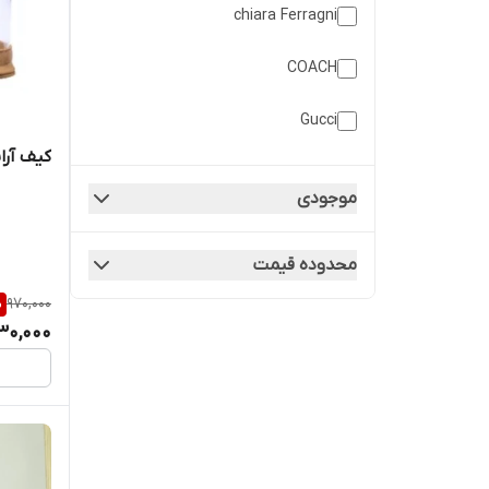
chiara Ferragni
COACH
Gucci
کیف آر
Karl Lagerfeld
موجودی
Nando
محدوده قیمت
TOTE BAG alo – توت بگ الو
%
970,000
Vergen
30,000
Victoria’s Secret