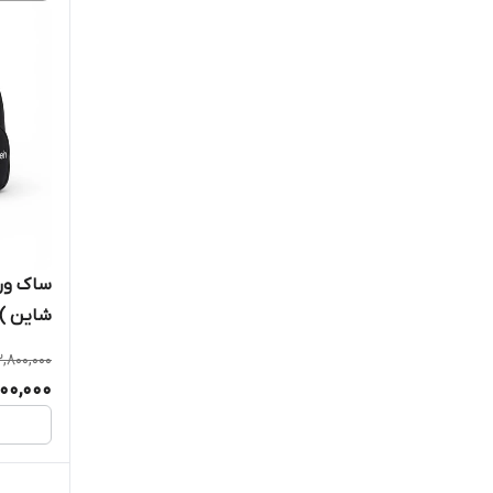
شاین )
2,800,000
500,000