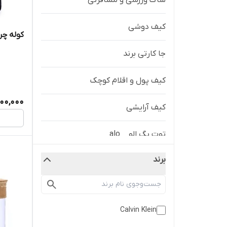
ساک ورزشی و مسافرتی
کیف دوشی
کوله چرمی 
جا کارتی برند
کیف پول و اقلام کوچک
700,000
کیف آرایشی
توت بگ الو _ alo
برند
Calvin Klein