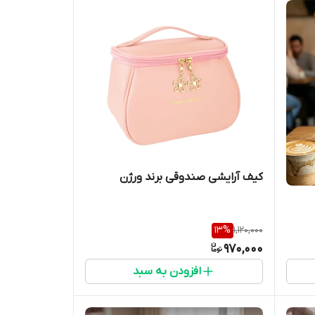
کیف آرایشی صندوقی برند ورژن
13
%
1,120,000
970,000
افزودن به سبد