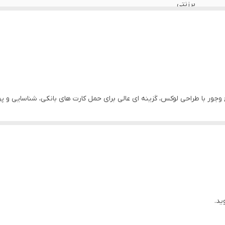
برزنتی
دارد
زیپ ، با سرزیپ طلایی و حک شده نام گوچی
حمل روزانه كارتها، كيف كوجك، هديه
 وجور با طراحى لوكس، كَزينه اى عالى براى حمل كارت هاى بانكى، شناسايى و 
ت آن ها دوام وسبكى را تضمين مى كند. مناسب براى استفاده روزانه، كيف ك
ید.