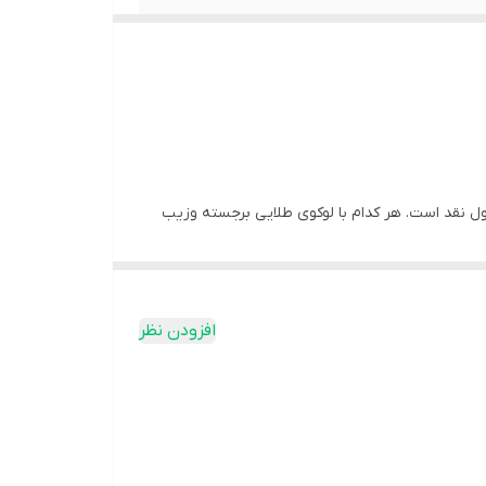
پول نقد است. هر كدام با لوكوى طلايى برجسته وزيب
وجك يا هديه مى باشد .
افزودن نظر