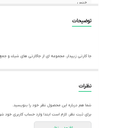
جنس
آستر
توضیحات
نحوه بسته شدن کیف
مناسب
جا كارتى زيپدار، مجموعه اى از جاكارتى هاى شيك و جمع
دور، ظاهرى مدرن وبرندمحور دارند و جنس برزنت باكيفي
نظرات
شما هم درباره این محصول نظر خود را بنویسید.
برای ثبت نظر، لازم است ابتدا وارد حساب کاربری خود شو
افزودن نظر