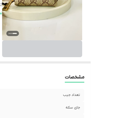
آس
ن
ن
م
مشخصات
تعداد جیب
جای سکه