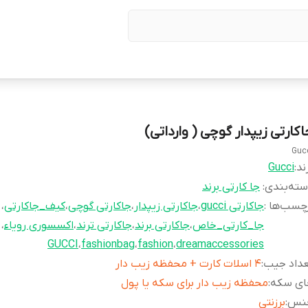
اکارتی زیپدار گوچی ( وارداتی)
Guc
ند:
Gucci
ته‌بندی
:
جا کارتی برند
چسب‌ها :
جاکارتی gucci
،
جاکارتی زیپدار
،
جاکارتی گوچی
،
کیف_جاکارتی
،
جا_کارتی_خاص
،
جاکارتی برند
،
جاکارتی ترند
،
اکسسوری رویاء
،
GUCCI
،
fashionbag
،
fashion
،
dreamaccessories
عداد جیب
:
4 اسلات كارت + محفظه زيب دار
ای سکه
:
محفظه زيب دار براى سكه يا پول
نس
:
برزنتی