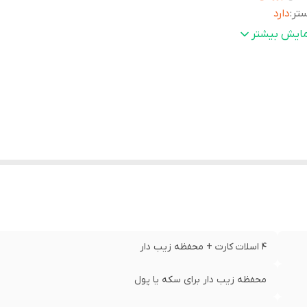
تر
:
دارد
حوه بسته شدن کیف
:
زیپ ، با سرزیپ طلایی و حک شده نام گوچی
مایش بیشتر
ناسب
:
حمل روزانه كارتها، كيف كوجك، هديه
4 اسلات كارت + محفظه زيب دار
محفظه زيب دار براى سكه يا پول