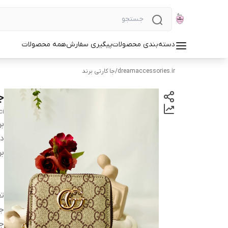
دسته‌بندی محصولات
پیگیری سفارش
همه محصولات
dreamaccessories.ir
/
جا کارتی برند
ج
ci
بر
دس
بر
ت
ج
ج