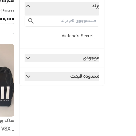
سکرت ( شاین
برند
2,900,000
500,000
Victoria’s Secret
موجودی
محدوده قیمت
سا
_ VSX