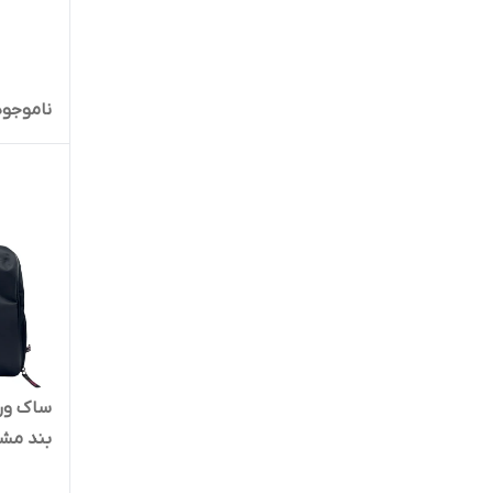
ناموجود
سا
بند مشکی – ecret