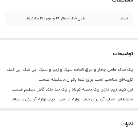
مشخصات
ابعاد
طول 45، ارتفاع 24 و عرض 21 سانتیمتر
توضیحات
یک ساک خاص جادار و فوق العاده شیک و زیبا و سبک. بی شک این کیف
گزینه‌ای مناسب است برای شما بانوان باسلیقه هست.
این کیف زیبا دارای یک دسته کوتاه و یک بند بلند قابل تنظیم هست
محفظه‌ی اصلی آن برای حمل لوازم ورزشی ، کیف لوازم آرایش و تمام
وسایل ضروری شما به قدر کافی جادار است. همچنین این کیف دارای دو
محفظه جیبدار جداگانه داخل آن میباشد که خیلی کارآمد میباشد.
نظرات
ابعاد آن نیز عبارتند از: طول 45، ارتفاع 24 و عرض 21 سانتی متر.