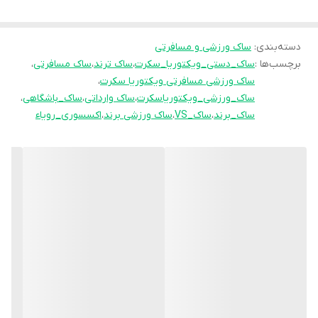
قابل شستشو با آب سرد 30 درجه با دور سرعت 600 داخل ماشین
لباسشویی میباشد ( ترجیحا در خشکشویی شسته شود باعث طول عمر
دسته‌بندی
:
این کار باکیفیت میشود).
ساک ورزشی و مسافرتی
برچسب‌ها :
ساک_دستی_ویکتوریا_سکرت
،
ساک ترند
،
ساک مسافرتی
،
دارای آستر با کیفیت و لطیف میباشد
ساک ورزشی مسافرتی ویکتوریا سکرت
،
از داشتن این ساک قطعا لذت خواهید برد.
ساک_ورزشی_ویکتوریاسکرت
،
ساک وارداتی
،
ساک_باشگاهی
،
ساک_برند
،
ساک_VS
،
ساک ورزشی برند
،
اکسسوری_رویاء