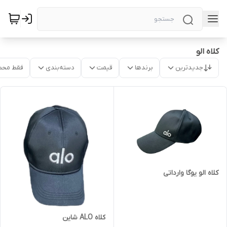
کلاه الو
جدیدترین
برندها
قیمت
دسته‌بندی
فقط محص
کلاه الو یوگا وارداتی
کلاه ALO شاین