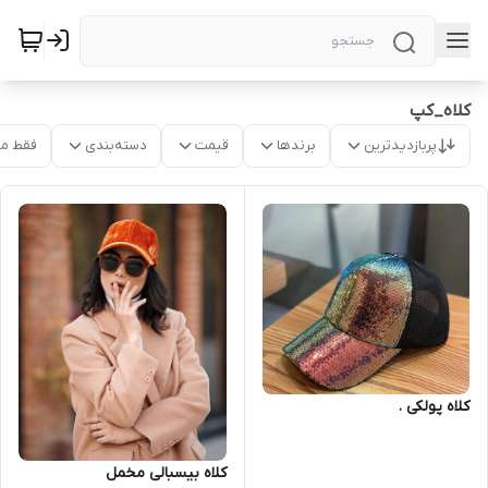
کلاه_کپ
پربازدیدترین
برندها
قیمت
دسته‌بندی
فقط م
کلاه پولکی .
کلاه بیسبالی مخمل