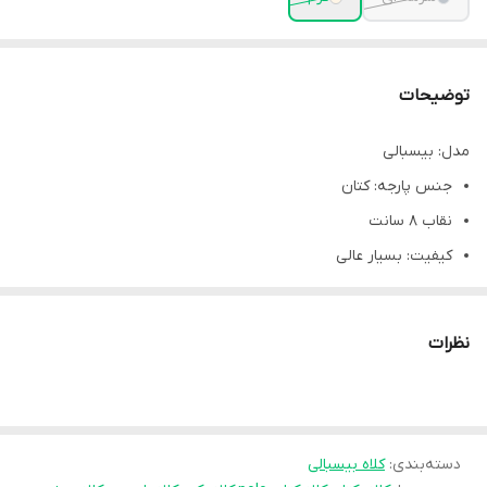
توضیحات
مدل: بيسبالى
جنس پارجه: کتان
نقاب ٨ سانت
كيفيت: بسيار عالى
کلاه وارداتی
قابليت تنظيم سايز: دارد - (فيرى سايز)
نظرات
مناسب براى استفاده روزمره و ورزشى
مناسب خانم ها و آقايان ، جوانان و نوجوانان
دسته‌بندی
:
کلاه بیسبالی