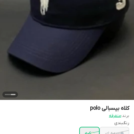
کلاه بیسبالی polo
برند:
متفرقه
رنگبندی
سرمه ای
کرم