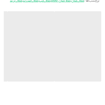
برچسب‌ها :
کلاه_کتان
،
کلاه کتان polo
،
کلاه_کپ
،
کلاه_اسپرت
،
کلاه_برند