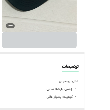
توضیحات
مدل: بيسبالى
جنس پارجه: ساتن
كيفيت: بسيار عالى
قابليت تنظيم سايز: دارد - (فيرى سايز)