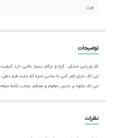
ورن
توضیحات
لگ ورزشی مشکی ، گرم و تراکم بسیار بالایی دارد، کیفیت و
این لگ دارای کمر گنی 10 سانتی متره که باعث فرم دهی به شکم و پهلو میشه و جهت راحتی در آن ناحیه هنگام ورزش.
این لگ علاوه بر جنس مقاوم و محکم، دوخت کاملا حرفه ای 
این لگ تک رنگ مشکی و 2 سایز L , XL می باشد
سایز XL مناسب 40 41 میباشد
سایز L مناسب 38 39 میباشد
نظرات