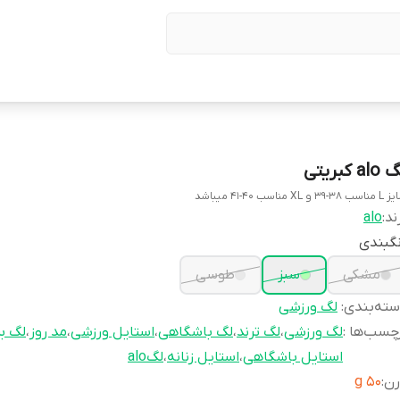
al کبریتی
38-39 و XL مناسب 40-41 میباشد
ند:
alo
گبندی
مشکی
سبز
طوسی
ته‌بندی
:
لگ ورزشی
چسب‌ها :
لگ ورزشی
،
لگ ترند
،
لگ باشگاهی
،
استایل ورزشی
،
مد روز
،
لگ بر
استایل باشگاهی
،
استایل زنانه
،
لگalo
رن
:
50 g