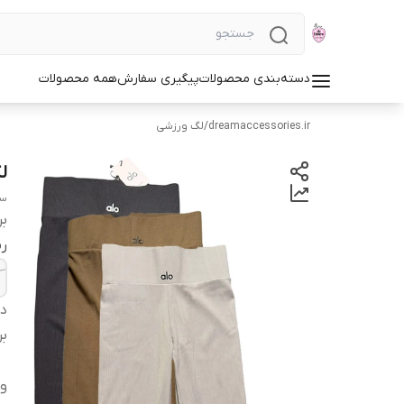
دسته‌بندی محصولات
پیگیری سفارش
همه محصولات
dreamaccessories.ir
/
لگ ورزشی
لگ o
سایز L مناسب 
بر
رن
دس
بر
و