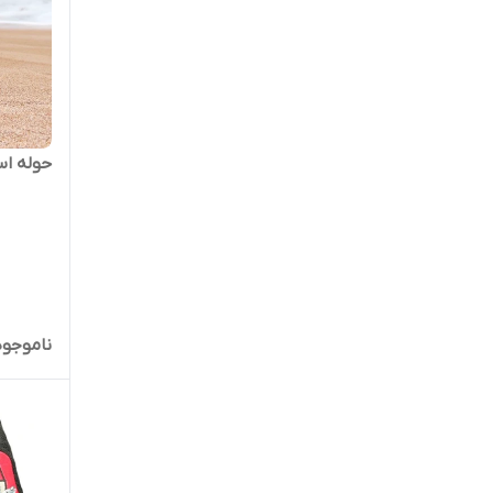
حوله ا
ناموجود