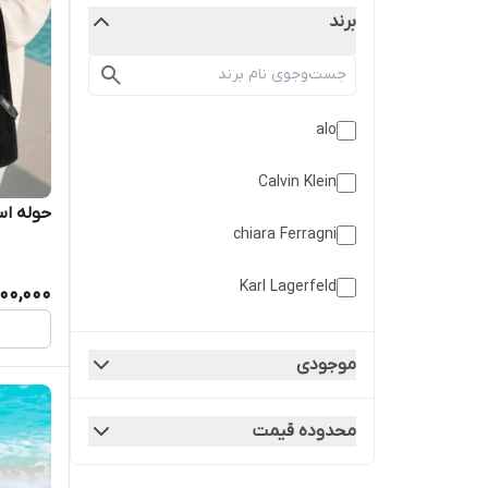
برند
alo
Calvin Klein
حوله اس
chiara Ferragni
Karl Lagerfeld
900,000
lululemon
موجودی
Victoria’s Secret
محدوده قیمت