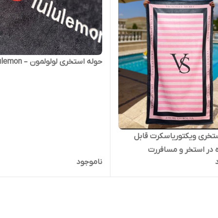
حوله استخری لولولمون – lululemon
حوله استخری ویکتوریاسکرت قابل
 در استخر و مسافررت
ناموجود