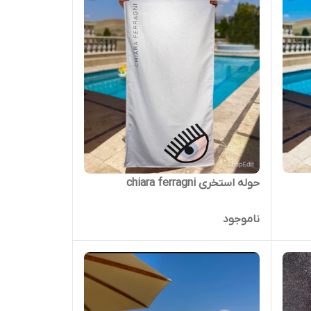
حوله استخری chiara ferragni
ناموجود