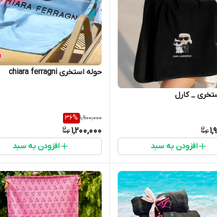
حوله استخری chiara ferragni
تخری _ کارل
36
%
1,900,000
1,200,000
1,
افزودن به سبد
افزودن به سبد