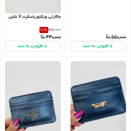
جاکارتی ویکتوریاسکرت V شاین
550,000
20
%
440,000
550,000
افزودن به سبد
افزودن به سبد