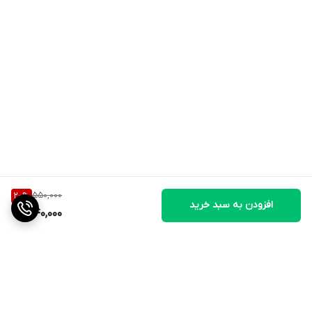
550,000
20
%
افزودن به سبد خرید
440,000