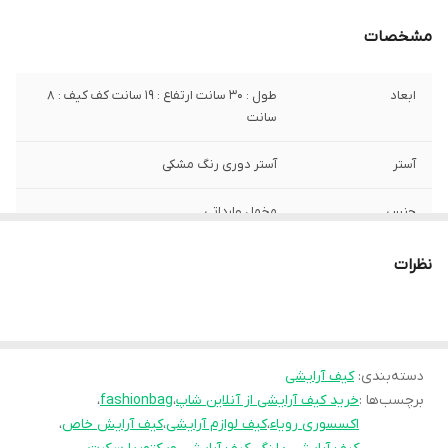
مشخصات
ابعاد
طول : 30 سانت ارتفاع : 19 سانت کف کیف : 8
سانت
آستر
آستر دوری رنگ مشکی
جنس
مخمل وارداتی
نحوه بسته شدن
زیپ و با سرزیپ فلزی
نظرات
کیف
قابلیت شستشو
دارد حتی داخل لباسشویی
دسته‌بندی
:
کیف آرایشی
برچسب‌ها :
خرید کیف آرایشی از آنلاین شاپ
،
fashionbag
،
اکسسوری رویاء
،
کیف لوازم آرایشی
،
کیف آرایش خاص
،