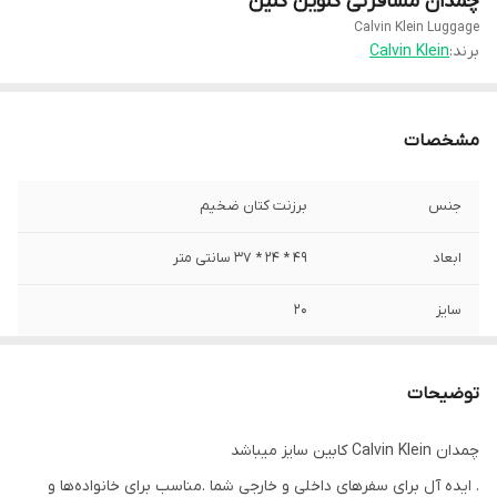
چمدان مسافرتی کلوین کلین
Calvin Klein Luggage
برند:
Calvin Klein
مشخصات
جنس
برزنت کتان ضخیم
ابعاد
49 * 24 * 37 سانتی متر
سایز
20
قابل حمل در کابین
دارای آستر با کیفیت
توضیحات
چمدان Calvin Klein کابین سایز میباشد
. ایده آل برای سفرهای داخلی و خارجی شما .مناسب برای خانواده‌ها و