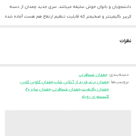
دانشجویان و بانوان خوش سلیقه میباشد. سری جدید چمدان از دسته
کرییر باکیفیتتر و ضخیمتر که قابلیت تنظیم ارتفاع هم هست آماده شده
است،
پارچه برزنت كتان ضخیم جدید، بدنه مناسب و چهار چرخ
نظرات
میباشد.همچنین دارای دو دسته با فرم جدید است که در عکسها قابل
مشاهده میباشد
.شما با استفاده از فضای داخلی زیادی که در این چمدان قرار دارد
دسته‌بندی
:
چمدان مسافرتی
می‌توانید تعداد زیادی از وسایل مورد نیاز خود را همراه داشته باشید
برچسب‌ها :
چمدان برند
،
خرید از آنلاین شاپ
،
چمدان کلوین کلین
،
سایز 20
چمدان باکیفیت
،
چمدان مسافرتی
،
چمدان سایز 20
،
قابل حمل در کابین
اکسسوری رویاء
دارای آستر باکیفیت
ابعاد 49 * 24 * 37 سانتی متر