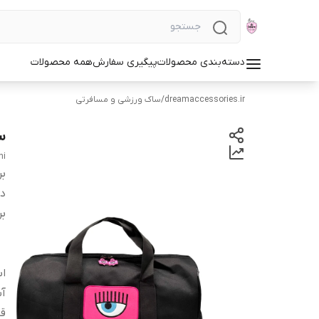
دسته‌بندی محصولات
پیگیری سفارش
همه محصولات
dreamaccessories.ir
/
ساک ورزشی و مسافرتی
س
ni
بر
دس
بر
اب
آس
ق