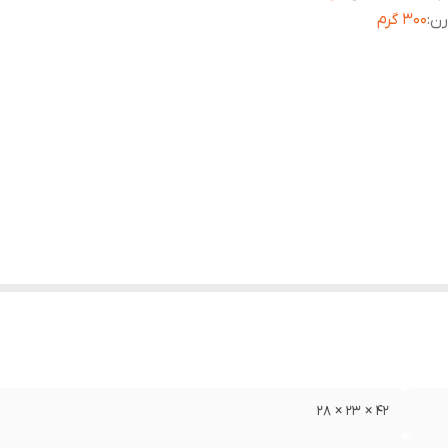
رن
:
300 گرم
42 × 23 × 28