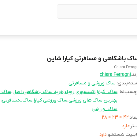
اک باشگاهی و مسافرتی کیارا شاین
Chiara Ferrag
ند:
chiara Ferragni
ته‌بندی
:
ساک ورزشی و مسافرتی
چسب‌ها :
ساک_کیارا
،
اکسسوری رویاء
،
خرید ساک باشگاهی اصل
،
ساک_ب
بهترین ساک های ورزشی
،
ساک ورزشی کیارا
،
ساک_مسافرتی
،
س
ساک_ورزشی
عاد
:
42 × 23 × 28
تر
:
دارد
ابلیت شستشو
:
دارد