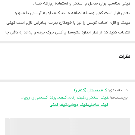
کیفی مناسب برای ساحل و استخر و استفاده روزانه شما .
یعنی قرار است کمی وسیله اضافه مانند کیف لوازم آرایش یا مایو و
عینک و لازم آفتاب گرفتن را نیز با خودتان ببرید؛ بنابراین لازم است کیفی
انتخاب کنید که از نظر اندازه متوسط یا کمی بزرگ بوده و به‌اندازه کافی جا
برای لوازم ضروری شما داشته باشد.
شما را شیک‌تر و جذاب‌تر نشان خواهد داد.
نظرات
داخل کیف “آستر”دارد و قابل شستشو میباشد
در داخل این کیف، می‌توانید لوازم شخصی و ملزومات روزانه مانند تلفن
همراه، عطر، کیف پول و… را قرار دهید.
دسته‌بندی
:
کیف ساحلی(کنفی)
بند دوشی این کیف زنانه بلند ثابت است و به اندازه 25 سانتیمتر .
برچسب‌ها :
کیف استخری
،
کیف زنانه
،
کیف_برند
،
اکسسوری رویاء
،
کیف ساحلی
،
کیف دوشی
،
کیف کنفی