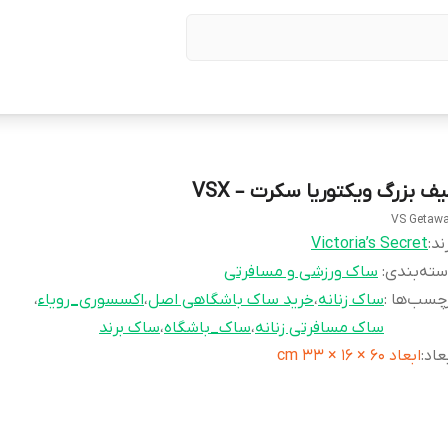
یف بزرگ ویکتوریا سکرت – VSX
VS Getaw
ند:
Victoria’s Secret
ته‌بندی
:
ساک ورزشی و مسافرتی
چسب‌ها :
ساک زنانه
،
خرید ساک باشگاهی اصل
،
اکسسوری_رویاء
،
ساک مسافرتی زنانه
،
ساک_باشگاه
،
ساک برند
عاد
:
ابعاد 60 × 16 × 33 cm