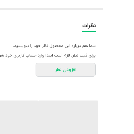
قبیل در محیط بیرون از خانه بسیار واجب و الزامی می با
خرید هر نوع کیف زنانه در زیباتر و خاص تر شدن استایل 
یک ساک مسافرتی جادار و فوق العاده شیک، زیبا و سبک.
نظرات
ابعاد آن نیز عبارتند از: طول 60، ارتفاع 33 و عرض 16سانتی متر.
قابل شستشو با آب سرد 30 درجه با دور سرعت 600 الی 800 داخل ماشین لباسشویی میباشد ( ترجیحا در خشکشویی شسته شود باعث طول عمر این کار باکیفیت میشود).
شما هم درباره این محصول نظر خود را بنویسید.
دارای آستر با کیفیت و لطیف میباشد
برای ثبت نظر، لازم است ابتدا وارد حساب کاربری خود شو
افزودن نظر