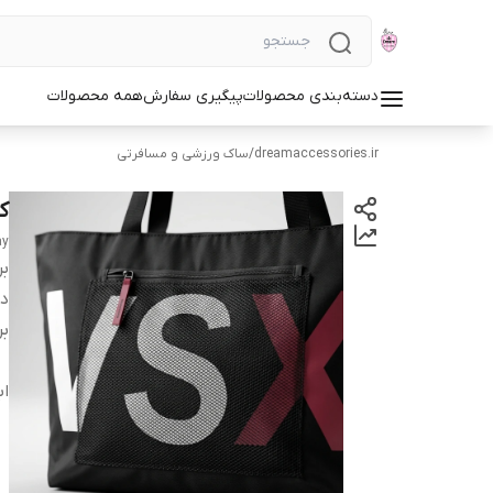
دسته‌بندی محصولات
پیگیری سفارش
همه محصولات
dreamaccessories.ir
/
ساک ورزشی و مسافرتی
ک
ay
بر
دس
بر
اب