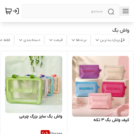
واش بگ
پربازدیدترین
برندها
قیمت
دسته‌بندی
فقط م
واش بگ سایز بزرگ چرمی
کیف واش بگ 3 تکه
480,000
20
%