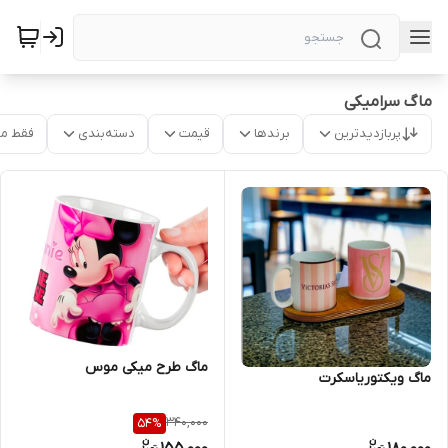
ماگ سرامیکی
پربازدیدترین
برندها
قیمت
دسته‌بندی
فقط م
ماگ طرح میکی موس
ماگ ویکتوریاسکرت
340,000
54
%