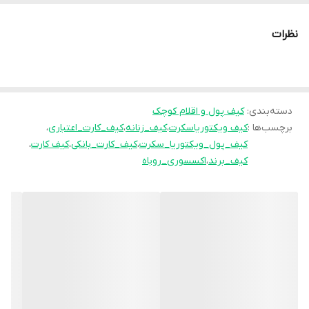
و گم شدن آنها میباشد.این محصول از چرم مصنوعی که در صنایع کیف و
کفش کاربرد دارد استفاده شده و با جدیدترین دستگاه ها دوخت آن انجام
نظرات
شده است.
دسته‌بندی
:
کیف پول و اقلام کوچک
برچسب‌ها :
کیف ویکتوریاسکرت
،
کیف_زنانه
،
کیف_کارت_اعتباری
،
کیف_پول_ویکتوریا_سکرت
،
کیف_کارت_بانکی
،
کیف کارت
،
کیف_برند
،
اکسسوری_روباه