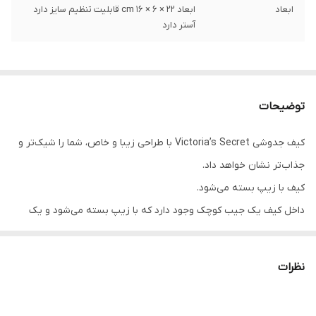
ابعاد
ابعاد 22 × 6 × 16 cm قابلیت تنظیم سایز دارد
آستر دارد
توضیحات
کیف جدوشی Victoria’s Secret با طراحی زیبا و خاص، شما را شیک‌تر و
جذاب‌تر نشان خواهد داد.
کیف با زیپ بسته می‌شود.
داخل کیف یک جیب کوچک وجود دارد که با زیپ بسته می‌شود و یک
فضای کوچک بدون زیپ دارد
در محفظه‌ی اصلی این کیف، می‌توانید لوازم شخصی و ملزومات روزانه
نظرات
مانند تلفن همراه، عطر، کیف پول و… را قرار دهید.
استفاده از رنگ‌های متنوع در کالکشن این کیف، باعث می‌شود تا در