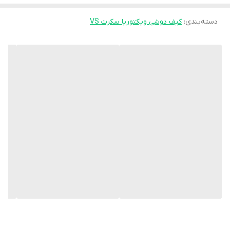
هرنوع استایلی بتوانید به عنوان مکمل از این کیف استفاده کنید.
دسته‌بندی
:
کیف دوشی ویکتوریا سکرت VS
این کیف زنانه بند بلند قابل تنظیم دارد که می‌توانید آن را نسبت به
نیازتان کوتاه یا بلند کنید.