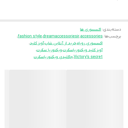
ابعاد: ۲۰ در ۳ سانتی‌متر
دارای ۲ حلقه برای آویز کلید و اکسسوری
مناسب به‌عنوان هدیه‌ای خاص و شیک
دسته‌بندی
:
اکسسوری ها
برچسب‌ها :
accessories
،
dreamaccessoriesir
،
fashion style
،
اکسسوری رویاء
،
خرید از آنلاین شاپ
،
آویز کلید
،
آویز کلید ویکتوریاسکرت
،
ویکتوریا سکرت
،
Victory’s secret
،
جاکلیدی ویکتوریاسکرت