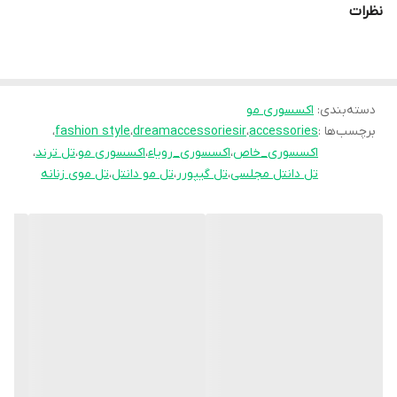
نظرات
دسته‌بندی
:
اکسسوری مو
برچسب‌ها :
accessories
،
dreamaccessoriesir
،
fashion style
،
اکسسوری_خاص
،
اکسسوری_رویاء
،
اکسسوری مو
،
تل ترند
،
تل دانتل مجلسی
،
تل گیپورر
،
تل مو دانتل
،
تل موی زنانه