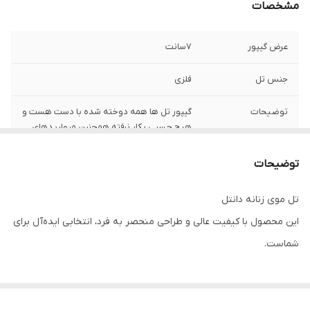
مشخصات
عرض گیپور
7سانت
جنس تل
فلزی
توضیحات
گیپور تل ها همه دوخته شده با دست هست و
هیچ چسبی بکار نرفته همچنین مرواریدهای
روی گیپور ها هم دوخته شده با دست
هستش
توضیحات
تل موی زنانه دانتل
این محصول با کیفیت عالی و طراحی منحصر به فرد، انتخابی ایده‌آل برای
شماست.