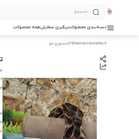
دسته‌بندی محصولات
پیگیری سفارش
همه محصولات
dreamaccessories.ir
/
اکسسوری مو
ت
بر
دس
بر
ع
ج
ت