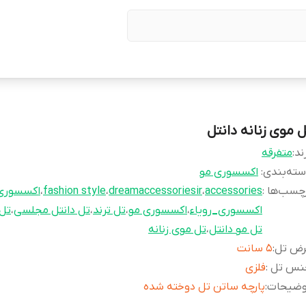
ل موی زنانه دانتل
ند:
متفرقه
ته‌بندی
:
اکسسوری مو
چسب‌ها :
accessories
،
dreamaccessoriesir
،
fashion style
،
اکسسور
اکسسوری_رویاء
،
اکسسوری مو
،
تل ترند
،
تل دانتل مجلسی
،
تل 
تل مو دانتل
،
تل موی زنانه
رض تل
:
5 سانت
نس تل
:
فلزی
وضیحات
:
پارچه ساتن تل دوخته شده