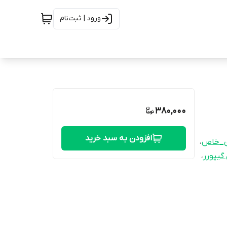
ورود | ثبت‌نام
380,000
افزودن به سبد خرید
ی_خاص
،
گیپورر
،