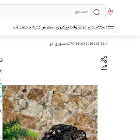
دسته‌بندی محصولات
پیگیری سفارش
همه محصولات
dreamaccessories.ir
/
اکسسوری مو
ت
بر
رن
دس
بر
ع