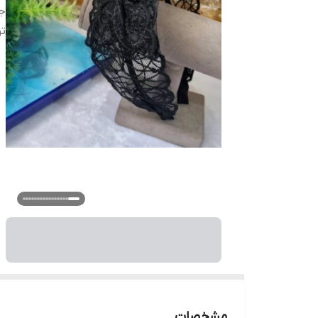
ج
ت
مشخصات