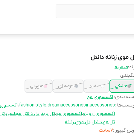
ل موی زنانه دانتل
ند:
متفرقه
گبندی
مشکی
سفید
سرمه ای
صورتی
ته‌بندی
:
اکسسوری مو
چسب‌ها :
accessories
،
dreamaccessoriesir
،
fashion style
،
اکسسور
اکسسوری_رویاء
،
اکسسوری مو
،
تل ترند
،
تل دانتل مجلسی
،
تل 
تل مو دانتل
،
تل موی زنانه
رض گیپور
:
7سانت