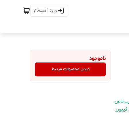
ورود | ثبت‌نام
ناموجود
دیدن محصولات مرتبط
ی_خاص
،
گیپورر
،