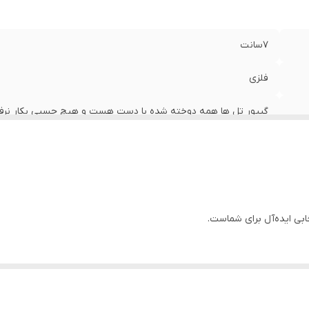
7سانت
فلزی
گیپور تل ها همه دوخته شده با دست هست و هیچ چسبی بکار نرفت
شده با دست هستش
بی ایده‌آل برای شماست.