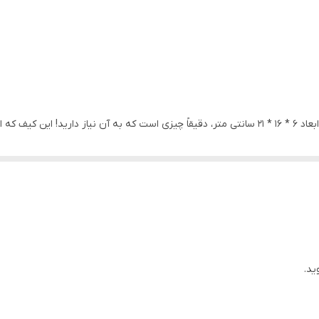
شما هم عاشق زیبایی و شیکی هستید؟ کیف پلنگی ما با ابعاد 6 * 16 * 21 سانتی متر، دقیقاً چیزی است که
 که به حفظ کیفیت و ظاهر کیف کمک می‌کند. عموماً می‌توانید آن را بشویید و بر
بخشد.
کیف ما طراحی خاصی دارد و شبیه کیف دکتری است. شما می‌توانید آن را در 3 طرح پلنگی مختلف پ
اب برای افرادی است که به دنبال ترکیبی از زیبایی و کارایی هستند. خودتان را
ید.
صر به فرد هستید، حتماً سری به فروشگاه اکسسوری رویاء بزنید و بهترین‌ها را 