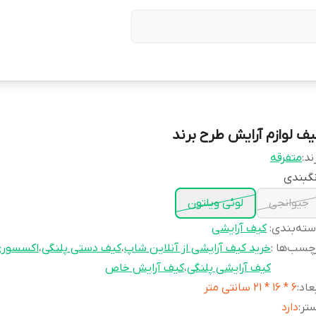
یف لوازم آرایش طرح برند
ند:
متفرقه
گبندی
جیوانجی
لوئی ویلتون
ته‌بندی
:
کیف آرایشی
چسب‌ها :
خرید کیف آرایشی از آنلاین شاپ
،
کیف دستی پلنگی
،
اکسسوری 
کیف آرایشی پلنگی
،
کیف آرایش خاص
عاد
:
6 * 16 * 21 سانتی متر
تر
:
دارد