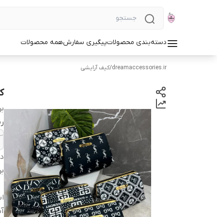
دسته‌بندی محصولات
پیگیری سفارش
همه محصولات
dreamaccessories.ir
/
کیف آرایشی
ک
بر
رن
دس
بر
اب
آس