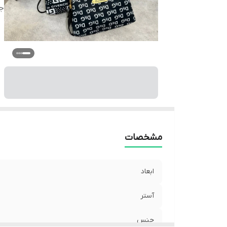
ج
مشخصات
ابعاد
آستر
جنس