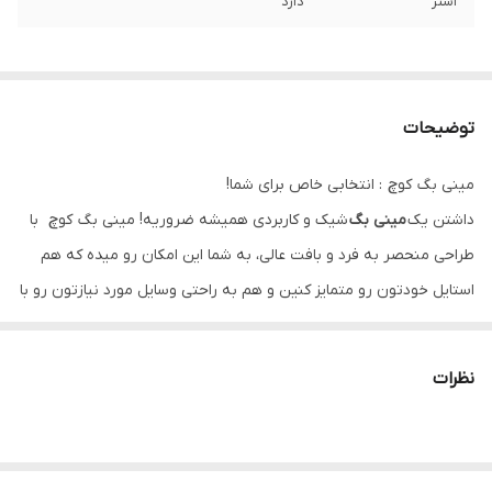
آستر
دارد
توضیحات
مینی بگ کوچ : انتخابی خاص برای شما!
داشتن یک
مینی بگ
شیک و کاربردی همیشه ضروریه! مینی بگ کوچ با
طراحی منحصر به فرد و بافت عالی، به شما این امکان رو میده که هم
استایل خودتون رو متمایز کنین و هم به راحتی وسایل مورد نیازتون رو با
خود ببرید.
این
مینی بگ وارداتی جا دار
با بند قابل تنظیم از جنس خود کیف، واقعاً
نظرات
نیازهای روزمره شما رو برآورده می کنه. فراموش نکنین که یک محفظه
پشت کیف برای سرزیپ با آرم C
طلایی رنگ ثابت
هم داره که زیبایی و
اصالت رو به این محصول اضافه می کنه!