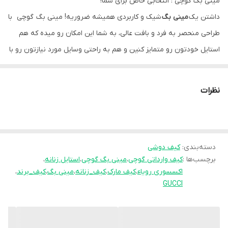
مینی بگ گوچی : انتخابی خاص برای شما!
داشتن یک
مینی بگ
شیک و کاربردی همیشه ضروریه! مینی بگ گوچی با
طراحی منحصر به فرد و بافت عالی، به شما این امکان رو میده که هم
استایل خودتون رو متمایز کنین و هم به راحتی وسایل مورد نیازتون رو با
خود ببرید.
این
مینی بگ وارداتی جا دار
با بند قابل تنظیم از جنس خود کیف، واقعاً
نظرات
نیازهای روزمره شما رو برآورده می کنه. فراموش نکنین که یک محفظه
پشت کیف برای سرزیپ با آرم GG
طلایی رنگ ثابت
هم داره که زیبایی و
اصالت رو به این محصول اضافه می کنه!
ابعاد این
دسته‌بندی
:
کیف دوشی
مینی بگ گوچی
به شرح زیر است:
برچسب‌ها :
کیف وارداتی گوچی
،
مینی بگ گوچی
،
استایل زنانه
،
طول: 10 سانتی متر
اکسسوری رویاء
،
کیف مارک
،
کیف_زنانه
،
مینی بگ
،
کیف_برند
،
عرض: 5 سانتی متر
GUCCI
ارتفاع: 5 سانتی متر
رنگ این محصول طوسی
است که با هر استایلی به راحتی قابل ست