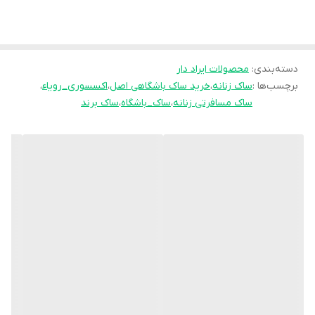
شناسایی، کارتهای بانکی، عینک و مواردی از این قبیل در محیط بیرون از
خانه بسیار واجب و الزامی می باشد.
خرید هر نوع کیف زنانه در زیباتر و خاص تر شدن استایل بانوان موثر
می باشد.
دسته‌بندی
:
محصولات ایراد دار
برچسب‌ها :
ساک زنانه
،
خرید ساک باشگاهی اصل
،
اکسسوری_رویاء
،
یک ساک مسافرتی جادار و فوق العاده شیک، زیبا و سبک.
ساک مسافرتی زنانه
،
ساک_باشگاه
،
ساک برند
ابعاد آن نیز عبارتند از: طول 60، ارتفاع 33 و عرض 16سانتی متر.
قابل شستشو با آب سرد 30 درجه با دور سرعت 600 الی 800 داخل ماشین
لباسشویی میباشد ( ترجیحا در خشکشویی شسته شود باعث طول عمر
این کار باکیفیت میشود).
دارای آستر با کیفیت و لطیف میباشد
🔺🔺ایراد محصول در عکس آخر علامت زده شده 🔺🔺