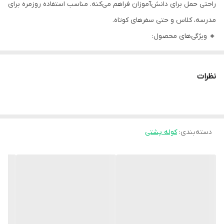
راحتی حمل برای دانش‌آموزان فراهم می‌کنه. مناسب استفاده روزمره برای
مدرسه، کلاس و حتی سفرهای کوتاه.
🔸 ویژگی‌های محصول:
• جنس: برزنت ضخیم و مقاوم در برابر پارگی
• ضدآب: مناسب برای روزهای بارانی و محافظت از وسایل داخل کیف
نظرات
• دو فضای اصلی بزرگ: مناسب برای کتاب، دفتر و کلاسور
• جیب جلویی زیپ‌دار: برای لوازم‌التحریر، خوراکی یا وسایل دم‌دستی
• دو جیب کناری کش‌دار: برای قمقمه یا بطری آب
دسته‌بندی
:
کوله پشتی
• داخل کیف آستر‌دار با جیب زیپ‌دار برای نظم‌دهی بهتر
• بندهای پشتی قابل تنظیم و پددار: برای راحتی بیشتر و کاهش فشار به
شانه‌ها
• پشت کوله طبی و توری مشبک: برای جریان هوا و جلوگیری از تعریق
• قسمت پشت کوله زیپ مخفی دارد
• زیپ‌های فلزی مقاوم و روان