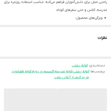
راحتی حمل برای دانش‌آموزان فراهم می‌کنه. مناسب استفاده روزمره برای
مدرسه، کلاس و حتی سفرهای کوتاه.
🔸 ویژگی‌های محصول:
• جنس: برزنت ضخیم و مقاوم در برابر پارگی
• ضدآب: مناسب برای روزهای بارانی و محافظت از وسایل داخل کیف
نظرات
• دو فضای اصلی بزرگ: مناسب برای کتاب، دفتر و کلاسور
• جیب جلویی زیپ‌دار: برای لوازم‌التحریر، خوراکی یا وسایل دم‌دستی
• دو جیب کناری کش‌دار: برای قمقمه یا بطری آب
دسته‌بندی
:
کوله پشتی
• داخل کیف آستر‌دار با جیب زیپ‌دار برای نظم‌دهی بهتر
برچسب‌ها :
کوله پشتی
،
کوله مدرسه
،
اکسسوری رویاء
،
کوله فضانورد
،
• بندهای پشتی قابل تنظیم و پددار: برای راحتی بیشتر و کاهش فشار به
خرید کیف از آنلاین شاپ
شانه‌ها
• پشت کوله طبی و توری مشبک: برای جریان هوا و جلوگیری از تعریق
• قسمت پشت کوله زیپ مخفی دارد
• زیپ‌های فلزی مقاوم و روان