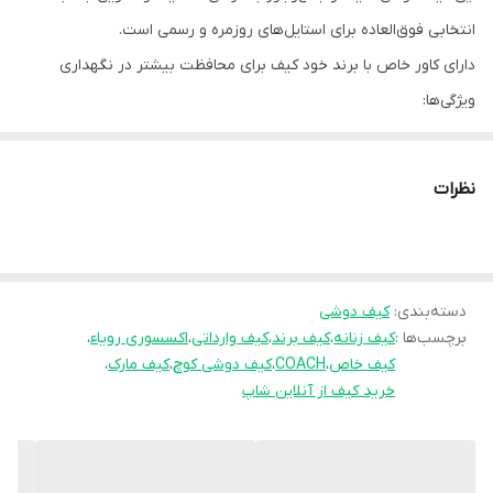
انتخابی فوق‌العاده برای استایل‌های روزمره و رسمی است.
دارای کاور خاص با برند خود کیف برای محافظت بیشتر در نگهداری
ویژگی‌ها:
•جنس بدنه: ساخته شده از متریال باکیفیت و مقاوم
•بند زنجیر آلومینیوم : جلوه‌ای لوکس و مدرن ایجاد می‌کند و رنگ ثابت
نظرات
•بسته شدن با دکمه مگنتی: دسترسی سریع و آسان به وسایل
•محفظه داخلی: دارای یک جیب داخلی برای کارت
•ابعاد: ۱۳ × ۱۷ × ۵ سانتی‌متر، ایده‌آل برای حمل موبایل، کیف پول کوچک و
دسته‌بندی
:
سایر اقلام ضروری
کیف دوشی
برچسب‌ها :
کیف زنانه
،
کیف برند
،
کیف وارداتی
،
اکسسوری رویاء
،
مزایا:
کیف خاص
،
COACH
،
کیف دوشی کوچ
،
کیف مارک
،
•سایز مناسب برای استفاده روزانه یا میهمانی‌ها
خرید کیف از آنلاین شاپ
•طراحی سبک و کاربردی
•قابلیت استفاده به‌صورت کیف دوشی یا کراس‌بادى