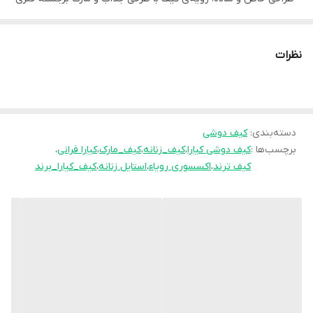
میباشد
– جنس باکیفیت: ساخته شده از چرم مصنوعی بادوام که مقاومت بالایی
نظرات
در برابر سایش و استفاده‌ی روزانه دارد و داخل آن آستر مخمل دارد
– بند قابل تنظیم: بند این کیف به گونه‌ای طراحی شده است که بتوانید
آن را تنظیم کنید.
دسته‌بندی
:
کیف دوشی
– فضای داخلی: کیف به اندازه‌ی کافی است تا بتوانید وسایل شخصی خود
برچسب‌ها :
کیف دوشی کیارا
،
کیف_زنانه
،
کیف_مارک
،
کیارا فرانی
،
را به راحتی در آن جای دهید.
کیف ترند
،
اکسسوری رویاء
،
استایل زنانه
،
کیف_کیارا_برند
این کیف دوشی از برند ” کیارا ” نه تنها به ظاهر شما زیبایی می‌بخشد،
بلکه با کارایی بالا و کیفیت بی‌نظیر، همراهی همیشگی شما خواهد بود