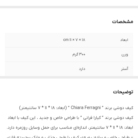
مشخصات
ابعاد
18 × 7 × 11 cm
ورن
300 گرم
آستر
دارد
جنس
پلی اورتان مصنوعی
توضیحات
کیف دوشی برند ” Chiara Ferragni ” (ابعاد: 18 * 11 * 7 سانتیمتر)
کیف دوشی برند ” کیارا فرانی ” با طراحی خاص و جدید ، این کیف با ابعاد
ابعاد: 18 * 11 * 7 سانتیمتر، اندازه‌ای مناسب برای حمل وسایل روزمره دارد.
– طراحی خاص و ساده: رویه‌ی کیف با طرحی جذاب و مارک برجسته فلزی