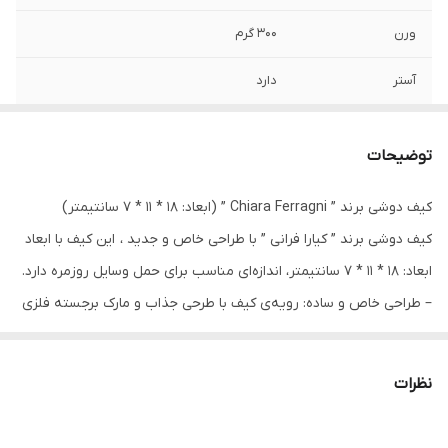
ورن
300 گرم
آستر
دارد
جنس
پلی اورتان مصنوعی
توضیحات
کیف دوشی برند ” Chiara Ferragni ” (ابعاد: 18 * 11 * 7 سانتیمتر)
کیف دوشی برند ” کیارا فرانی ” با طراحی خاص و جدید ، این کیف با ابعاد
ابعاد: 18 * 11 * 7 سانتیمتر، اندازه‌ای مناسب برای حمل وسایل روزمره دارد.
– طراحی خاص و ساده: رویه‌ی کیف با طرحی جذاب و مارک برجسته فلزی
میباشد
– جنس باکیفیت: ساخته شده از چرم مصنوعی بادوام که مقاومت بالایی
نظرات
در برابر سایش و استفاده‌ی روزانه دارد و داخل آن آستر مخمل دارد
– بند قابل تنظیم: بند این کیف به گونه‌ای طراحی شده است که بتوانید