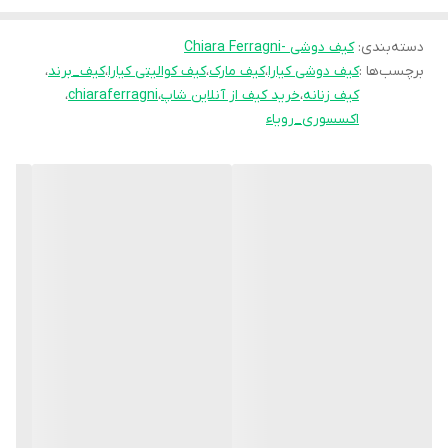
آن را تنظیم کنید.
دسته‌بندی
:
کیف دوشی -Chiara Ferragni
– فضای داخلی: کیف به اندازه‌ی کافی است تا بتوانید وسایل شخصی خود
برچسب‌ها :
کیف دوشی کیارا
،
کیف مارک
،
کیف کوالیتی کیارا
،
کیف_برند
،
را به راحتی در آن جای دهید.
کیف زنانه
،
خرید کیف از آنلاین شاپ
،
chiaraferragni
،
این کیف دوشی از برند ” کیارا ” نه تنها به ظاهر شما زیبایی می‌بخشد،
اکسسوری_رویاء
بلکه با کارایی بالا و کیفیت بی‌نظیر، همراهی همیشگی شما خواهد بود