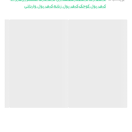
•همراه با کاور پارچه‌ای با برند
کیف پول کوچک
،
کیف پول زنانه
،
کیف پول وارداتی
🔹 ابعاد :
طول: 12.5 سانتی‌متر
عرض: 10 سانتی‌متر
ضخامت: 2.5 سانتی‌متر
این کیف پول گزینه‌ای مناسب برای بانوانی است که به دنبال ترکیب
زیبایی، کیفیت و کارایی در یک محصول هستند
پس چرا معطلید؟ این کیف پول زیبا رو از اکسسوری رویاء خریداری کنین
و به استایلتون جلوه‌ای ویژه ببخشید! زمان پردازش و تحویل سفارشات
هم حدود 3-5 روز خواهد بود. 😍