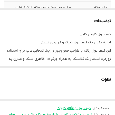
جای سکه
•دارای جیب مخصوص سکه با دکمه فشاری
جای کارت
•چند محل برای نگهداری کارت و اسکناس
توضیحات
سایر
•طراحی ساده با ظاهری لوکس
کیف پول کلوین کلین
آیا به دنبال یک کیف پول شیک و کاربردی هستی
بسته بندی
•همراه با کاور پارچه‌ای با برند
این کیف پول زنانه با طراحی جمع‌وجور و زیبا، انتخابی عالی برای استفاده
روزمره است. رنگ کلاسیک به همراه جزئیات ، ظاهری شیک و مدرن به
آن بخشیده‌اند.
🔹 ویژگی‌ها:
نظرات
•بسته شدن با زیپ برای امنیت بیشتر
•دارای جیب مخصوص سکه با دکمه فشاری
•چند محل برای نگهداری کارت و اسکناس
دسته‌بندی
:
•طراحی ساده با ظاهری لوکس
کیف پول و اقلام کوچک
برچسب‌ها :
کیف_برند
،
کیف_کارت_اعتباری
،
کیف کارت
،
اکسسوری_روباه
،