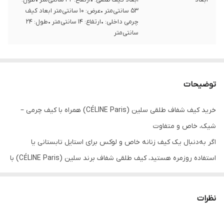
۵۳ سانتی‌متر •عرض: ۱۰ سانتی‌متر ابعاد کیف
چرمی داخلی: •ارتفاع: ۱۴ سانتی‌متر •طول: ۲۴
سانتی‌متر
توضیحات
خرید کیف شفاف طلقی سلین (CÉLINE Paris) همراه با کیف چرمی –
شیک، خاص و متفاوت
اگر به‌دنبال یک کیف زنانه خاص و لوکس برای استایل تابستانی یا
استفاده روزمره هستید، کیف طلقی شفاف برند سلین (CÉLINE Paris) با
طراحی منحصر‌به‌فرد، انتخابی ایده‌آل برای شماست. این کیف ترندی با
طراحی مینیمال و ساختار شفاف، به‌راحتی با انواع استایل‌های اسپرت،
نظرات
ساحلی و شهری ست می‌شود.
درون این کیف، یک کیف چرمی مشکی با کیفیت بالا قرار دارد که با لوگوی