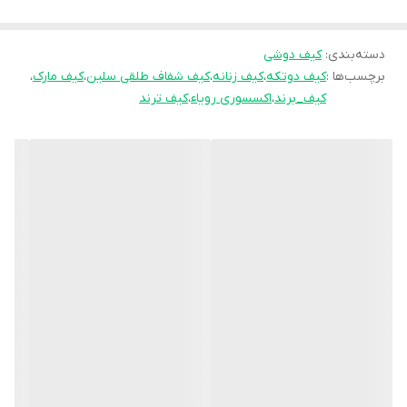
طلایی «CÉLINE PARIS» و زیپ فلزی طلایی، جلوه‌ای لوکس و کاربردی به
دسته‌بندی
:
کیف دوشی
این محصول بخشیده است. این کیف برای نگهداری لوازم شخصی مثل
برچسب‌ها :
کیف دوتکه
،
کیف زنانه
،
کیف شفاف طلقی سلین
،
کیف مارک
،
موبایل، لوازم آرایش، کلید و عینک آفتابی بسیار مناسب است.
کیف_برند
،
اکسسوری رویاء
،
کیف ترند
ویژگی‌های کیف طلقی زنانه سلین:
•برند: CÉLINE Paris – سلین پاریس
•طراحی شفاف، مدرن و ترند
•دارای کیف چرمی داخلی جداگانه
•دسته‌های محکم چرمی
•مناسب برای استفاده روزمره، مسافرت، استخر، ساحل و خرید
ابعاد کیف طلقی:
•ارتفاع: ۳۲ سانتی‌متر
•طول: ۵۳ سانتی‌متر
•عرض: ۱۰ سانتی‌متر
ابعاد کیف چرمی داخلی: