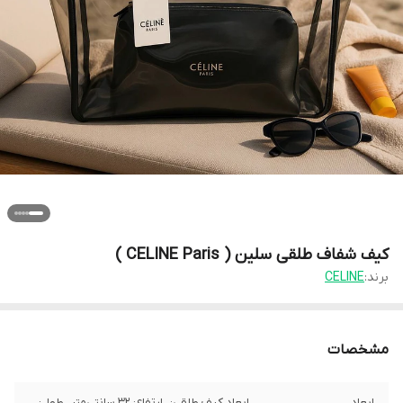
کیف شفاف طلقی سلین ( CELINE Paris )
برند:
CELINE
مشخصات
ابعاد
ابعاد کیف طلقی: •ارتفاع: ۳۲ سانتی‌متر •طول: