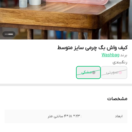
کیف واش بگ چرمی سایز متوسط
برند:
Washbag
رنگبندی
صورتی
مشکی
مشخصات
ابعاد
: ٢٣ * ١٨ *4 سانتى متر