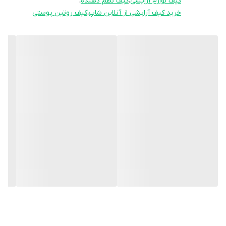
کیف لوازم آرایشی
،
کیف نظم دهنده
،
می‌توانید بر اساس سلیقه خود انتخاب کنید.🔮 این کیف قابل شستشو
خرید کیف آرایشی از آنلاین شاپ
،
کیف روتین پوستی
بوده و به راحتی می‌توانید آن را تمیز کنید، بنابراین همیشه آماده
استفاده خواهد بود!
تحویل این محصول معمولاً بین ۳ تا ۵ روز کاری انجام می‌شود، پس
خیالتان راحت باشد که به زودی به دستتان می‌رسد. 👌
اگر به دنبال تجربه‌ای راحت و شیک برای نگهداری لوازم آرایشی و
بهداشتی‌تان هستید، حتماً کیف واش بگ ضد آب ما را امتحان کنید. از آن
لذت ببرید و با دوستانتان هم به اشتراک بگذارید! 🌟