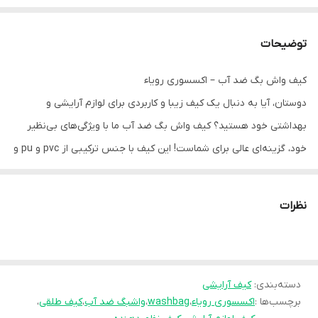
توضیحات
کیف واش بگ ضد آب – اکسسوری رویاء
دوستان، آیا به دنبال یک کیف زیبا و کاربردی برای لوازم آرایشی و
بهداشتی خود هستید؟ کیف واش بگ ضد آب ما با ویژگی‌های بی‌نظیر
خود، گزینه‌ای عالی برای شماست! این کیف با جنس ترکیبی از pvc و pu و
طلق، علاوه بر اینکه ضد آب است، طراحی شیک و جذابی نیز دارد که کمک
می‌کند تا وسایل شما همیشه مرتب و سازمان‌یافته باشند. 💖
نظرات
این کیف با ابعاد مناسب ۲۳ * ۱۸ * ۴ سانتی متر، به راحتی جا می‌شود و
می‌توانید آن را در کنار خود به استخر ببرید یا در سفرهایتان با خود
ببرید. همچنین، مدل بسته شدن زیبا و کاربرپسند آن، به شما امکان
دسته‌بندی
:
کیف آرایشی
دسترسی آسان به لوازم داخل کیف را می‌دهد. 👜
برچسب‌ها :
اکسسوری رویاء
،
washbag
،
واشبگ ضد آب
،
کیف طلقی
،
کیف واش بگ ما در دو رنگ صورتی و مشکی موجود است، بنابراین