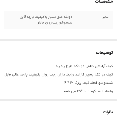
مشخصات
سایر
دوتكه طلق بسيار با كيفيت پارجه قابل
شستوشو زيب روان جادار
توضیحات
کیف آرایشی طلقی دو تکه طرح راه راه
كيف دو تكه بسيار كآرامد وزيبا. داراى زيپ روان وكيفيت پارجه عالى قابل
شستوشو. ابعاد كيف بزركً 22 * 14
وابعاد كيف كوجك ما*٢٥ مى باشد .
دوتكه
طلق بسيار با كيفيت
نظرات
پارجه قابل شستوشو