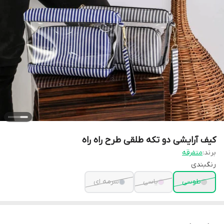
کیف آرایشی دو تکه طلقی طرح راه راه
برند:
متفرقه
رنگبندی
طوسی
یاسی
سرمه ای