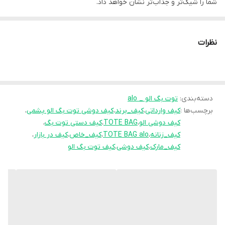
شما را شیک‌تر و جذاب‌تر نشان خواهد داد.
داخل کیف “آستر”دارد و قابل شستشو میباشد
در داخل این کیف، می‌توانید لوازم شخصی و ملزومات روزانه مانند تلفن
نظرات
همراه، عطر، کیف پول و… را قرار دهید.
بند دوشی این کیف زنانه بلند ثابت است
دسته‌بندی
:
توت بگ الو _ alo
برچسب‌ها :
کیف وارداتی
،
کیف_برند
،
کیف دوشی توت بگ الو پشمی
،
کیف دوشی الو
،
TOTE BAG
،
کیف دستی توت بگ
،
کیف_زنانه
،
TOTE BAG alo
،
کیف_خاص
،
کیف در بازار
،
کیف_مارک
،
کیف دوشی
،
کیف توت بگ الو