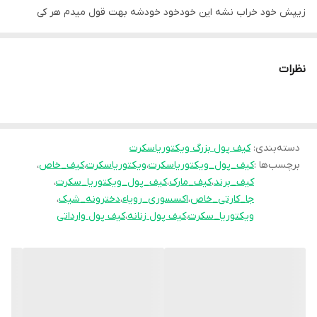
زیپش خود خراب نشه این خودخود خودشه بهت قول میدم هر کی
دستت ببینه بهت میگه از کجا خریدی
نظرات
دسته‌بندی
:
کیف پول بزرگ ویکتوریاسکرت
برچسب‌ها :
کیف_پول_ویکتوریاسکرت
،
ویکتوریاسکرت
،
کیف_خاص
،
کیف_برند
،
کیف_مارک
،
کیف_پول_ویکتوریا_سکرت
،
جا_کارتی_خاص
،
اکسسوری_رویاء
،
دخترونه_شیک
،
ویکتوریا_سکرت
،
کیف پول زنانه
،
کیف پول وارداتی