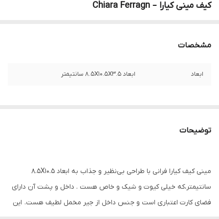
کیف مینی کیارا – Chiara Ferragn
مشخصات
ابعاد
ابعاد 8.5X10.5X3.5 سانتیمتر
توضیحات
مینی کیف کیارا فرانی با طراحی بی‌نظیر و جذاب به ابعاد 8.5X10.5
سانتیمتر،که خیلی کیوت و شیک و خاص هست . داخل و پشت آن دارای
فضای کارت اعتباری است و جنس داخل از جیر مخمل لطیف هست. این
کیف از جنس چرم مصنوعی با کیفیت A+ ساخته شده است و دارای دوام