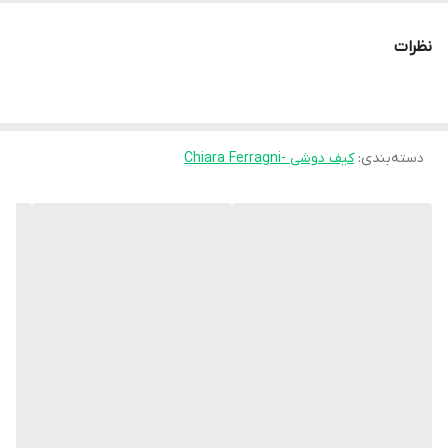
و پایداری فوق‌العاده‌ای است.زنجیر کیف آن را به یک انتخاب شگفت‌آور
نظرات
برای هر سلیقه تبدیل کرده‌اند. طراحی منحصر به فرد و زیبایی این کیف
به شما امکان می‌دهد تا به یک استایل جذاب دست پیدا کنید. پشت کار
مارک به صورت طلاکوب هک شده است که در تصاویر قابل مشاهده
میباشد
دسته‌بندی
:
کیف دوشی -Chiara Ferragni
همچنین دارای بند بلند زنجیری با رنگ ثابت و از جنس آلومینیوم است
که امکان حمل آسان را به شما می‌دهد. اگر به دنبال یک مینی کیف
باکیفیت واقعا جذاب هستید، این محصول انتخاب ایده‌آلی خواهد بود.