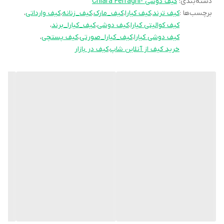
دسته‌بندی
:
کیف دوشی -Chiara Ferragni
– بند قابل تنظیم: بند این کیف به گونه‌ای طراحی شده است که بتوانید
برچسب‌ها :
کیف ترند
،
کیف کیارا
،
کیف_مارک
،
کیف_زنانه
،
کیف وارداتی
،
آن را به اندازه‌ی دلخواه خود تنظیم کنید.
کیف کوالیتی کیارا
،
کیف دوشی
،
کیف_کیارا_برند
،
– فضای داخلی مناسب: فضای داخلی کیف به اندازه‌ی کافی بزرگ است تا
کیف دوشی کیارا
،
کیف_کیارا_صورتی
،
کیف پستچی
،
خرید کیف از آنلاین شاپ
،
کیف در بازار
بتوانید وسایل شخصی خود را به راحتی در آن جای دهید.
این کیف دوشی از برند “کیارا” نه تنها به ظاهر شما زیبایی می‌بخشد،
بلکه با کارایی بالا و کیفیت بی‌نظیر، همراهی همیشگی و قابل اعتماد برای
شما خواهد بود.
ابعاد: ۲۰ * ۱۳.۵ * ۸.۵ سانتیمتر
این محصول را همین امروز تهیه کنید و استایل خود را با یک انتخاب
هوشمندانه و شیک تکمیل کنید.